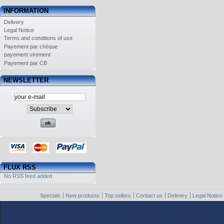
INFORMATION
Delivery
Legal Notice
Terms and conditions of use
Payement par chèque
payement virement
Payement par CB
NEWSLETTER
FLUX RSS
No RSS feed added
Specials
New products
Top sellers
Contact us
Delivery
Legal Notice