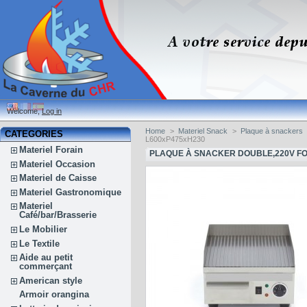
Welcome,
Log in
Home
>
Materiel Snack
>
Plaque à snackers
CATEGORIES
L600xP475xH230
Materiel Forain
PLAQUE À SNACKER DOUBLE,220V FO
Materiel Occasion
Materiel de Caisse
Materiel Gastronomique
Materiel
Café/bar/Brasserie
Le Mobilier
Le Textile
Aide au petit
commerçant
American style
Armoir orangina