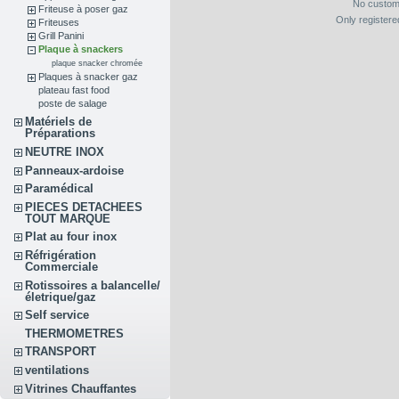
No custom
Friteuse à poser gaz
Only register
Friteuses
Grill Panini
Plaque à snackers
plaque snacker chromée
Plaques à snacker gaz
plateau fast food
poste de salage
Matériels de
Préparations
NEUTRE INOX
Panneaux-ardoise
Paramédical
PIECES DETACHEES
TOUT MARQUE
Plat au four inox
Réfrigération
Commerciale
Rotissoires a balancelle/
életrique/gaz
Self service
THERMOMETRES
TRANSPORT
ventilations
Vitrines Chauffantes