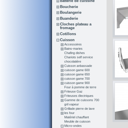
batterie de cuissine
Boucherie
Boulangerie
Buanderie
Cloches plateau a
fromage
Cotillons
Cuisson
Accessoires
Bains-maries
Chafing dishes
Chariots self service
chocolatière
Cuisson anbassade
cuisson game 600
cuisson game 650
cuisson game 700
cuisson game 900
Four à pomme de terre
Friteuse Gaz
Friteuses électriques
Gamme de cuissons 700
gril vapeur
Grillade pierre de lave
les four
Matériel chauffant
Meuble de cuisson
Micro-ondes