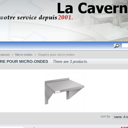
uisson
>
Micro-ondes
>
Etagère pour micro-ondes
RE POUR MICRO-ONDES
There are 3 products.
sort by