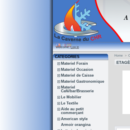
Welcome,
Log in
Home
>
C
CATEGORIES
ETAGÈ
Materiel Forain
Materiel Occasion
Materiel de Caisse
Materiel Gastronomique
Materiel
Café/bar/Brasserie
Le Mobilier
Le Textile
Aide au petit
commerçant
American style
Armoir orangina