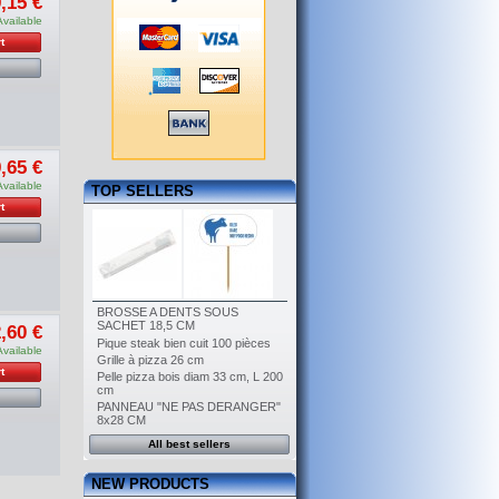
,15 €
Available
t
,65 €
Available
TOP SELLERS
t
BROSSE A DENTS SOUS
SACHET 18,5 CM
,60 €
Pique steak bien cuit 100 pièces
Available
Grille à pizza 26 cm
t
Pelle pizza bois diam 33 cm, L 200
cm
PANNEAU "NE PAS DERANGER"
8x28 CM
All best sellers
NEW PRODUCTS