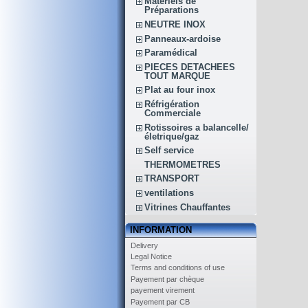
Matériels de
Préparations
NEUTRE INOX
Panneaux-ardoise
Paramédical
PIECES DETACHEES
TOUT MARQUE
Plat au four inox
Réfrigération
Commerciale
Rotissoires a balancelle/
életrique/gaz
Self service
THERMOMETRES
TRANSPORT
ventilations
Vitrines Chauffantes
INFORMATION
Delivery
Legal Notice
Terms and conditions of use
Payement par chèque
payement virement
Payement par CB