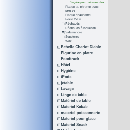
Etagère pour micro-ondes
Plaque au chrome avec
presse
Plaque chauffante
Poêle 220v
Réchauds
Réchauds à induction
Salamandre
Soupières
Wok
Echelle Chariot Diable
Figurine en platre
Foodtruck
Hôtel
Hygiène
iPods
jetable
Lavage
Linge de table
Matériel de table
Materiel Kebab
materiel poissonnerie
Materiel pour glace
Materiel Snack