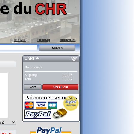
contact
sitemap
bookmark
CART
No products
Shipping
0,00 €
Total
0,00 €
Cart
Check out