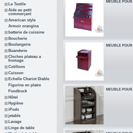
MEUBLE POUR 
Le Textile
Aide au petit
commerçant
American style
Armoir orangina
batterie de cuissine
Boucherie
Boulangerie
MEUBLE POUR 
Buanderie
Cloches plateau a
fromage
Cotillons
Cuisson
Echelle Chariot Diable
Figurine en platre
MEUBLE POUR 
Foodtruck
Hôtel
Hygiène
iPods
jetable
Lavage
Linge de table