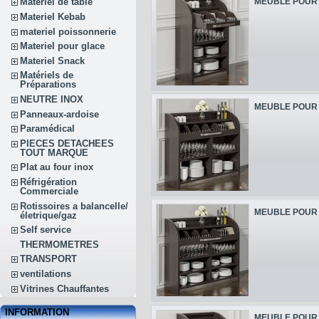
MEUBLE POUR 
Matériel de table
Materiel Kebab
materiel poissonnerie
Materiel pour glace
Materiel Snack
Matériels de
Préparations
NEUTRE INOX
MEUBLE POUR 
Panneaux-ardoise
Paramédical
PIECES DETACHEES
TOUT MARQUE
Plat au four inox
Réfrigération
Commerciale
Rotissoires a balancelle/
MEUBLE POUR 
életrique/gaz
Self service
THERMOMETRES
TRANSPORT
ventilations
Vitrines Chauffantes
INFORMATION
MEUBLE POUR 