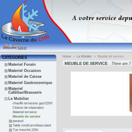
Welcome,
Log in
Home
>
Le Mobilier
>
Meuble de service
CATEGORIES
MEUBLE DE SERVICE
There are 7
Materiel Forain
Materiel Occasion
Materiel de Caisse
Materiel Gastronomique
Materiel
Café/bar/Brasserie
Le Mobilier
chauffe terrasses gaz/220V
Cloison de séparation
Materiel terrasse
Meuble de service
parasol
Table rond/carre/basculant
Tue mouche 220v