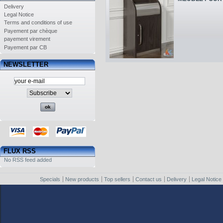
Delivery
Legal Notice
Terms and conditions of use
Payement par chèque
payement virement
Payement par CB
NEWSLETTER
FLUX RSS
No RSS feed added
Specials
New products
Top sellers
Contact us
Delivery
Legal Notice