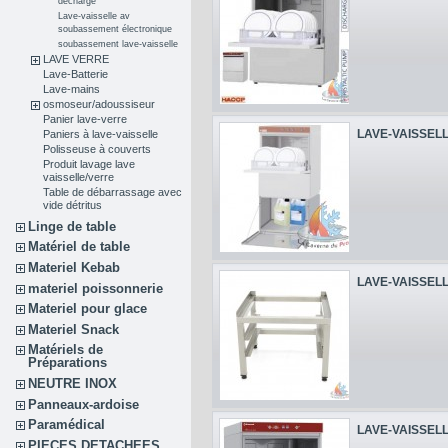
décharge
Lave-vaisselle av
soubassement électronique
soubassement lave-vaisselle
LAVE VERRE
Lave-Batterie
Lave-mains
osmoseur/adoussiseur
Panier lave-verre
LAVE-VAISSELL
Paniers à lave-vaisselle
Polisseuse à couverts
Produit lavage lave
vaisselle/verre
Table de débarrassage avec
vide détritus
Linge de table
Matériel de table
Materiel Kebab
LAVE-VAISSELL
materiel poissonnerie
Materiel pour glace
Materiel Snack
Matériels de
Préparations
NEUTRE INOX
Panneaux-ardoise
Paramédical
LAVE-VAISSELL
PIECES DETACHEES