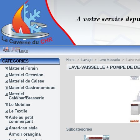
Welcome,
Log in
Home
>
Lavage
>
Lave Vaisselle
>
Lave-vai
CATEGORIES
LAVE-VAISSELLE + POMPE DE 
Materiel Forain
Materiel Occasion
Materiel de Caisse
Materiel Gastronomique
Materiel
Café/bar/Brasserie
Le Mobilier
Le Textile
Aide au petit
commerçant
American style
Subcategories
Armoir orangina