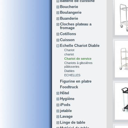
batterie de cuissine
Boucherie
Boulangerie
Buanderie
Cloches plateau a
fromage
Cotillons
Cuisson
Echelle Chariot Diable
Chariot
chariot
Chariot de service
Chariots à glissières
pâtisseries
Diables
ECHELLES
Figurine en platre
Foodtruck
Hôtel
Hygiène
iPods
jetable
Lavage
Linge de table