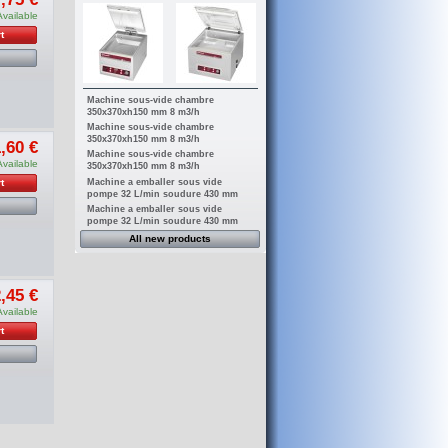
Available
t
Machine sous-vide chambre
350x370xh150 mm 8 m3/h
Machine sous-vide chambre
350x370xh150 mm 8 m3/h
,60 €
Machine sous-vide chambre
Available
350x370xh150 mm 8 m3/h
Machine a emballer sous vide
t
pompe 32 L/min soudure 430 mm
Machine a emballer sous vide
pompe 32 L/min soudure 430 mm
All new products
,45 €
Available
t