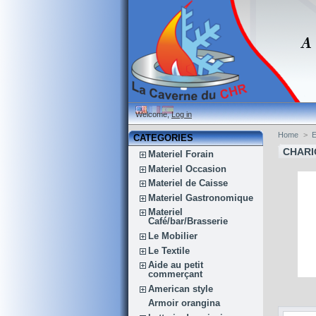
Welcome,
Log in
Home
>
E
CATEGORIES
CHARI
Materiel Forain
Materiel Occasion
Materiel de Caisse
Materiel Gastronomique
Materiel
Café/bar/Brasserie
Le Mobilier
Le Textile
Aide au petit
commerçant
American style
Armoir orangina