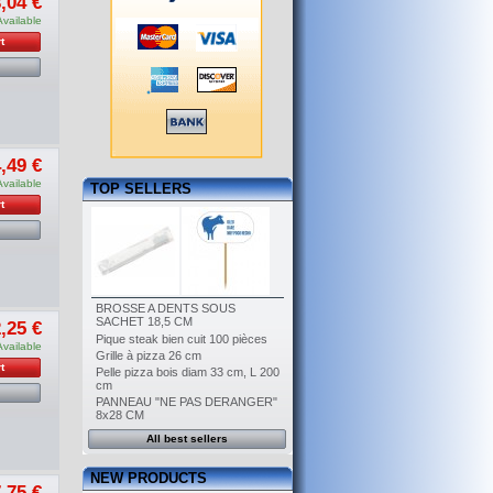
,04 €
Available
t
,49 €
Available
TOP SELLERS
t
BROSSE A DENTS SOUS
SACHET 18,5 CM
,25 €
Pique steak bien cuit 100 pièces
Available
Grille à pizza 26 cm
t
Pelle pizza bois diam 33 cm, L 200
cm
PANNEAU "NE PAS DERANGER"
8x28 CM
All best sellers
NEW PRODUCTS
,75 €