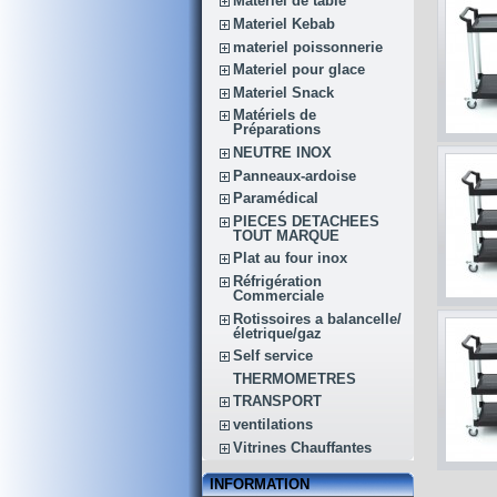
Matériel de table
Materiel Kebab
materiel poissonnerie
Materiel pour glace
Materiel Snack
Matériels de
Préparations
NEUTRE INOX
Panneaux-ardoise
Paramédical
PIECES DETACHEES
TOUT MARQUE
Plat au four inox
Réfrigération
Commerciale
Rotissoires a balancelle/
életrique/gaz
Self service
THERMOMETRES
TRANSPORT
ventilations
Vitrines Chauffantes
INFORMATION