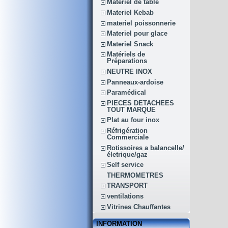
Matériel de table
Materiel Kebab
materiel poissonnerie
Materiel pour glace
Materiel Snack
Matériels de
Préparations
NEUTRE INOX
Panneaux-ardoise
Paramédical
PIECES DETACHEES
TOUT MARQUE
Plat au four inox
Réfrigération
Commerciale
Rotissoires a balancelle/
életrique/gaz
Self service
THERMOMETRES
TRANSPORT
ventilations
Vitrines Chauffantes
INFORMATION