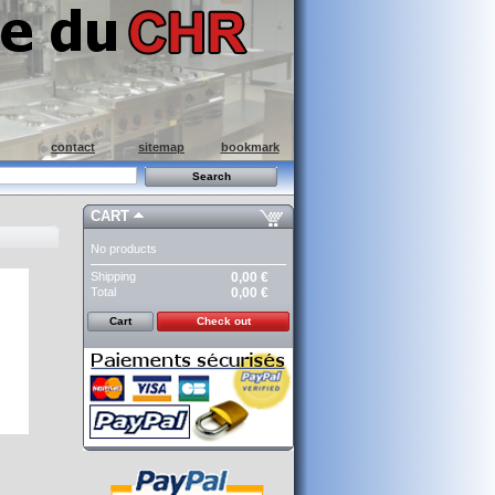
contact
sitemap
bookmark
CART
No products
Shipping
0,00 €
Total
0,00 €
Cart
Check out