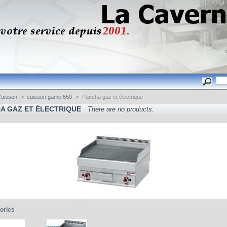
uisson
>
cuisson game 650
>
Pancha gaz et électrique
A GAZ ET ÉLECTRIQUE
There are no products.
ories