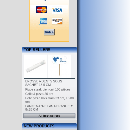
TOP SELLERS
BROSSE A DENTS SOUS
SACHET 18,5 CM
Pique steak bien cuit 100 pièces
Grille à pizza 26 cm
Pelle pizza bois diam 33 cm, L 200
cm
PANNEAU "NE PAS DERANGER"
8x28 CM
All best sellers
NEW PRODUCTS