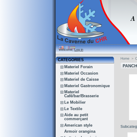
Welcome,
Log in
Home
>
C
CATEGORIES
PANCH
Materiel Forain
Materiel Occasion
Materiel de Caisse
Materiel Gastronomique
Materiel
Café/bar/Brasserie
Le Mobilier
Le Textile
Aide au petit
commerçant
American style
Subcateg
Armoir orangina