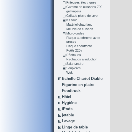
Friteuses électriques
Gamme de cuissons 700
gril vapeur
Grillade pierre de lave
les four
Matériel chauffant
Meuble de cuisson
Micro-ondes
Plaque au chrome avec
presse
Plaque chauffante
Poêle 220v
Réchauds
Réchauds à induction
Salamandre
Soupières
Wok
Echelle Chariot Diable
Figurine en platre
Foodtruck
Hôtel
Hygiène
iPods
jetable
Lavage
Linge de table