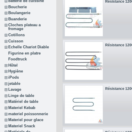
batterie de cuissine
Résistance 12
Boucherie
Boulangerie
Buanderie
Cloches plateau a
fromage
Cotillons
Cuisson
Résistance 12
Echelle Chariot Diable
Figurine en platre
Foodtruck
Hôtel
Hygiène
iPods
jetable
Résistance 12
Lavage
Linge de table
Matériel de table
Materiel Kebab
materiel poissonnerie
Materiel pour glace
Materiel Snack
Matériels de