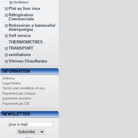
Ventilateur
Plat au four inox
Réfrigération
Commerciale
Rotissoires a balancelle/
életrique/gaz
Self service
THERMOMETRES
TRANSPORT
ventilations
Vitrines Chauffantes
INFORMATION
Delivery
Legal Notice
Terms and conditions of use
Payement par chèque
payement virement
Payement par CB
NEWSLETTER