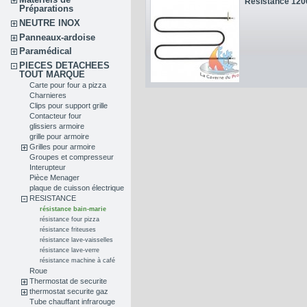
Résistance 12
Préparations
NEUTRE INOX
Panneaux-ardoise
Paramédical
PIECES DETACHEES
TOUT MARQUE
Carte pour four a pizza
Charnieres
Clips pour support grille
Contacteur four
glissiers armoire
grille pour armoire
Grilles pour armoire
Groupes et compresseur
Interupteur
Pièce Menager
plaque de cuisson électrique
RESISTANCE
résistance bain-marie
résistance four pizza
résistance friteuses
résistance lave-vaisselles
résistance lave-verre
résistance machine à café
Roue
Thermostat de securite
thermostat securite gaz
Tube chauffant infrarouge