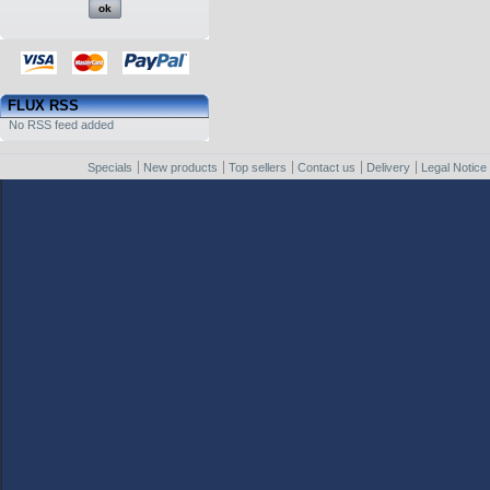
FLUX RSS
No RSS feed added
Specials
New products
Top sellers
Contact us
Delivery
Legal Notice