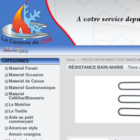
Welcome,
Log in
Home
>
PIECES DETACHEES TOUT MARQU
CATEGORIES
RÉSISTANCE BAIN-MARIE
There 
Materiel Forain
Materiel Occasion
Materiel de Caisse
Materiel Gastronomique
Materiel
Café/bar/Brasserie
Le Mobilier
Le Textile
Aide au petit
commerçant
American style
Armoir orangina