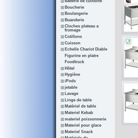
batterie de cuissine
Boucherie
Boulangerie
Buanderie
Cloches plateau a
fromage
Cotillons
Cuisson
Echelle Chariot Diable
Figurine en platre
Foodtruck
Hôtel
Hygiène
iPods
jetable
Lavage
Linge de table
Matériel de table
Materiel Kebab
materiel poissonnerie
Materiel pour glace
Materiel Snack
Matériels de