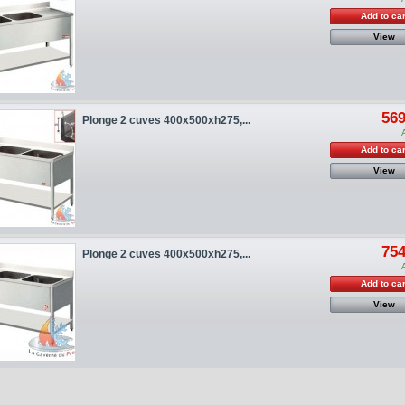
Add to car
View
569
Plonge 2 cuves 400x500xh275,...
Add to car
View
754
Plonge 2 cuves 400x500xh275,...
Add to car
View