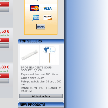
t
,50 €
Available
t
TOP SELLERS
,80 €
BROSSE A DENTS SOUS
SACHET 18,5 CM
Available
Pique steak bien cuit 100 pièces
t
Grille à pizza 26 cm
Pelle pizza bois diam 33 cm, L 200
cm
PANNEAU "NE PAS DERANGER"
8x28 CM
All best sellers
NEW PRODUCTS