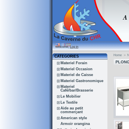
Welcome,
Log in
Home
>
CATEGORIES
PLONG
Materiel Forain
Materiel Occasion
Materiel de Caisse
Materiel Gastronomique
Materiel
Café/bar/Brasserie
Le Mobilier
Le Textile
Aide au petit
commerçant
American style
Armoir orangina