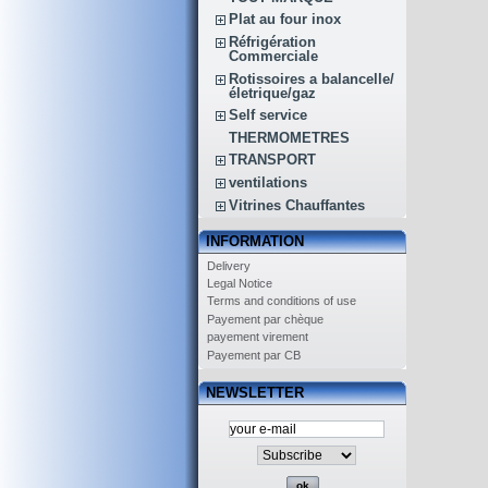
Plat au four inox
Réfrigération
Commerciale
Rotissoires a balancelle/
életrique/gaz
Self service
THERMOMETRES
TRANSPORT
ventilations
Vitrines Chauffantes
INFORMATION
Delivery
Legal Notice
Terms and conditions of use
Payement par chèque
payement virement
Payement par CB
NEWSLETTER