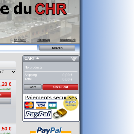
contact
sitemap
bookmark
CART
No products
Shipping
0,00 €
Total
0,00 €
,20 €
Cart
Check out
Available
t
,50 €
Available