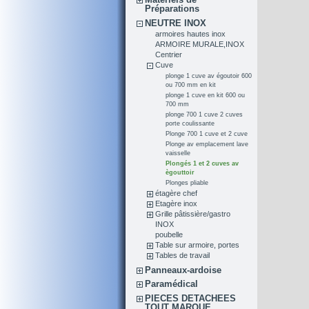
Préparations
NEUTRE INOX
armoires hautes inox
ARMOIRE MURALE,INOX
Centrier
Cuve
plonge 1 cuve av égoutoir 600
ou 700 mm en kit
plonge 1 cuve en kit 600 ou
700 mm
plonge 700 1 cuve 2 cuves
porte coulissante
Plonge 700 1 cuve et 2 cuve
Plonge av emplacement lave
vaisselle
Plongés 1 et 2 cuves av
ègouttoir
Plonges pliable
étagère chef
Etagère inox
Grille pâtissière/gastro
INOX
poubelle
Table sur armoire, portes
Tables de travail
Panneaux-ardoise
Paramédical
PIECES DETACHEES
TOUT MARQUE