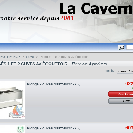
NEUTRE INOX
>
Cuve
>
Plongés 1 et 2 cuves av ègouttoir
ÉS 1 ET 2 CUVES AV ÈGOUTTOIR
There are 4 products.
sort by
622
Plonge 2 cuves 400x500xh275,...
Add to car
View
603
Plonge 2 cuves 400x500xh275,...