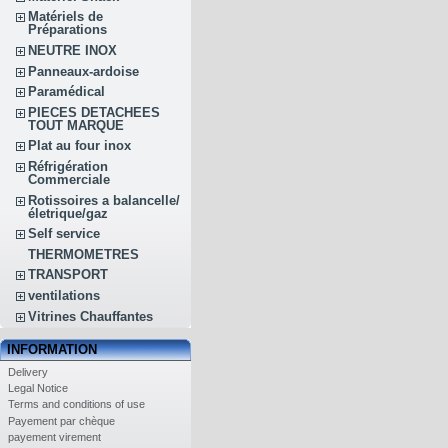
Matériels de
Préparations
NEUTRE INOX
Panneaux-ardoise
Paramédical
PIECES DETACHEES
TOUT MARQUE
Plat au four inox
Réfrigération
Commerciale
Rotissoires a balancelle/
életrique/gaz
Self service
THERMOMETRES
TRANSPORT
ventilations
Vitrines Chauffantes
INFORMATION
Delivery
Legal Notice
Terms and conditions of use
Payement par chèque
payement virement