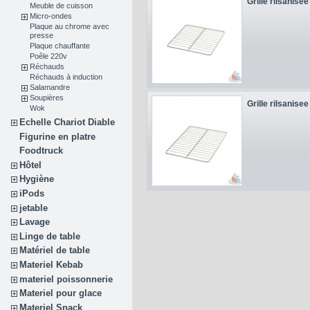
Grille rilsanisee
Meuble de cuisson
Micro-ondes
Plaque au chrome avec
presse
Plaque chauffante
Poêle 220v
Réchauds
Réchauds à induction
Salamandre
Soupières
Grille rilsanisee
Wok
Echelle Chariot Diable
Figurine en platre
Foodtruck
Hôtel
Hygiène
iPods
jetable
Lavage
Linge de table
Matériel de table
Materiel Kebab
materiel poissonnerie
Materiel pour glace
Materiel Snack