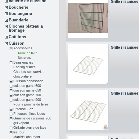
batterie de cuissine
Grille rilsanisee
Boucherie
Boulangerie
Buanderie
Cloches plateau a
fromage
Cotillons
Cuisson
Grille rilsanisee
Accessoires
Grille de four
Nettoyage
Bains-maries
Chafing dishes
Chariots self service
chocolatière
Cuisson anbassade
cuisson game 600
cuisson game 650
Grille rilsanisee
cuisson game 700
cuisson game 900
Four à pomme de terre
Friteuse Gaz
Friteuses électriques
Gamme de cuissons 700
gril vapeur
Grillade pierre de lave
les four
Matériel chauffant