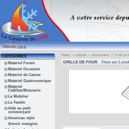
Welcome,
Log in
Home
>
Cuisson
>
Accessoires
>
Grille de 
CATEGORIES
GRILLE DE FOUR
There are 5 prod
Materiel Forain
Materiel Occasion
Materiel de Caisse
Materiel Gastronomique
Materiel
Café/bar/Brasserie
Le Mobilier
Le Textile
Aide au petit
commerçant
American style
Armoir orangina