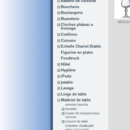
batterie de cuissine
Boucherie
Boulangerie
Buanderie
verre a 
Cloches plateau a
fromage
Cotillons
Cuisson
Echelle Chariot Diable
Figurine en platre
Foodtruck
Hôtel
Hygiène
iPods
jetable
Lavage
Linge de table
Matériel de table
amuses bouche
Assiette
Casier de transport pour
verrerie
couvert de table
Gobelets réutilisable