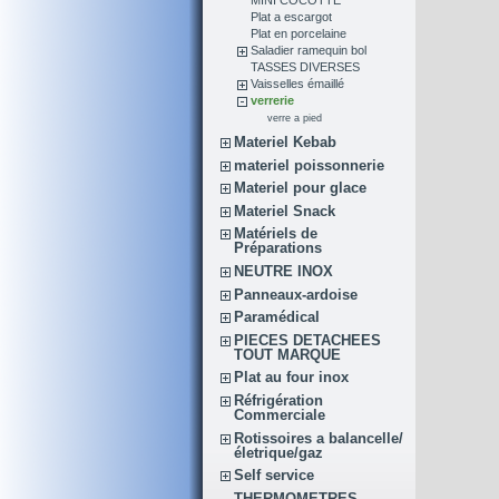
MINI COCOTTE
Plat a escargot
Plat en porcelaine
Saladier ramequin bol
TASSES DIVERSES
Vaisselles émaillé
verrerie
verre a pied
Materiel Kebab
materiel poissonnerie
Materiel pour glace
Materiel Snack
Matériels de
Préparations
NEUTRE INOX
Panneaux-ardoise
Paramédical
PIECES DETACHEES
TOUT MARQUE
Plat au four inox
Réfrigération
Commerciale
Rotissoires a balancelle/
életrique/gaz
Self service
THERMOMETRES