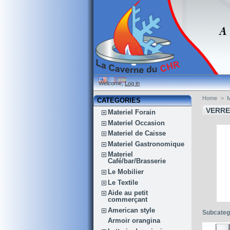
Welcome,
Log in
Home
>
M
CATEGORIES
VERRE
Materiel Forain
Materiel Occasion
Materiel de Caisse
Materiel Gastronomique
Materiel
Café/bar/Brasserie
Le Mobilier
Le Textile
Aide au petit
commerçant
American style
Subcateg
Armoir orangina