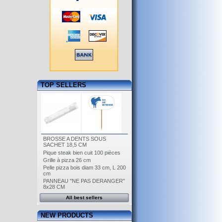
TOP SELLERS
BROSSE A DENTS SOUS
SACHET 18,5 CM
Pique steak bien cuit 100 pièces
Grille à pizza 26 cm
Pelle pizza bois diam 33 cm, L 200
cm
PANNEAU "NE PAS DERANGER"
8x28 CM
All best sellers
NEW PRODUCTS