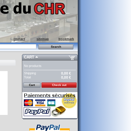
contact
sitemap
bookmark
CART
No products
Shipping
0,00 €
Total
0,00 €
Cart
Check out