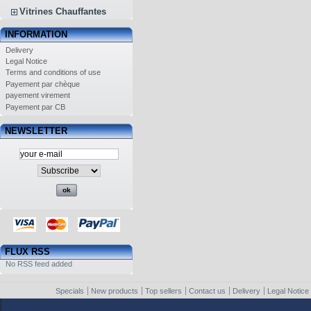
Vitrines Chauffantes
INFORMATION
Delivery
Legal Notice
Terms and conditions of use
Payement par chèque
payement virement
Payement par CB
NEWSLETTER
FLUX RSS
No RSS feed added
Specials
New products
Top sellers
Contact us
Delivery
Legal Notice