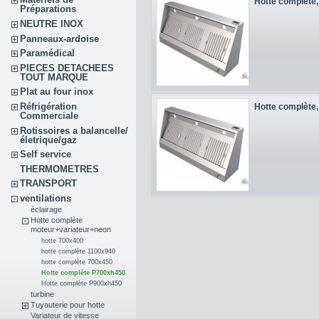
Hotte complète, 
Préparations
NEUTRE INOX
Panneaux-ardoise
Paramédical
PIECES DETACHEES
TOUT MARQUE
Plat au four inox
Réfrigération
Hotte complète, 
Commerciale
Rotissoires a balancelle/
életrique/gaz
Self service
THERMOMETRES
TRANSPORT
ventilations
éclairage
Hotte complète
moteur+variateur+neon
hotte 700x400
hotte complète 1100x940
hotte complète 700x450
Hotte complète P700xh450
Hotte complète P900xh450
turbine
Tuyauterie pour hotte
Variateur de vitesse