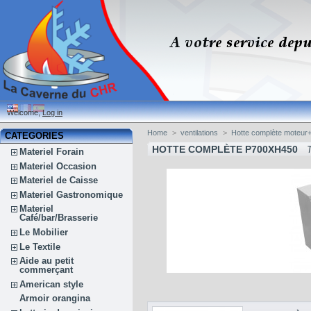
Welcome,
Log in
Home
>
ventilations
>
Hotte complète moteur
CATEGORIES
HOTTE COMPLÈTE P700XH450
T
Materiel Forain
Materiel Occasion
Materiel de Caisse
Materiel Gastronomique
Materiel
Café/bar/Brasserie
Le Mobilier
Le Textile
Aide au petit
commerçant
American style
Armoir orangina