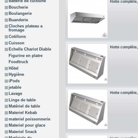
batterie de cuissine
Hotte complète, 
Boucherie
Boulangerie
Buanderie
Cloches plateau a
fromage
Cotillons
Cuisson
Hotte complète, 
Echelle Chariot Diable
Figurine en platre
Foodtruck
Hôtel
Hygiène
iPods
jetable
Hotte complète, 
Lavage
Linge de table
Matériel de table
Materiel Kebab
materiel poissonnerie
Materiel pour glace
Materiel Snack
Matériels de