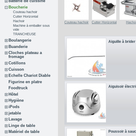
batterie de cuissine
Boucherie
Couteau hachoir
Cutter Horizontal
Hachoir
Couteau hachoir
Cutter Horizontal
Hachoi
Machine à emballer sous
vide
TRANCHEUSE
Boulangerie
Aiguille à bride
Buanderie
Cloches plateau a
fromage
Cotillons
Cuisson
Echelle Chariot Diable
Figurine en platre
Aiguisoir électri
Foodtruck
Hôtel
Hygiène
iPods
jetable
Lavage
Linge de table
Poussoir à sauc
Matériel de table