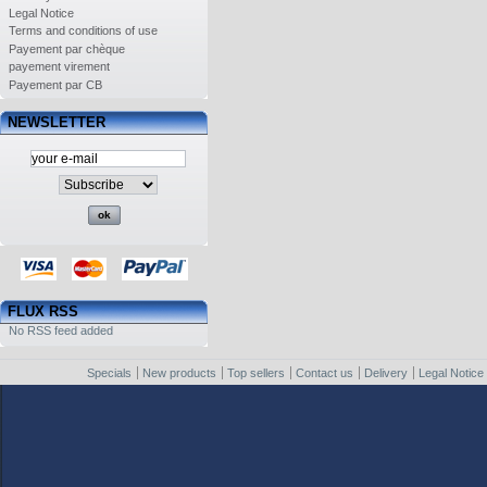
Legal Notice
Terms and conditions of use
Payement par chèque
payement virement
Payement par CB
NEWSLETTER
FLUX RSS
No RSS feed added
Specials
New products
Top sellers
Contact us
Delivery
Legal Notice