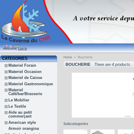
Welcome,
Log in
Home
>
Boucherie
CATEGORIES
BOUCHERIE
There are 4 products.
Materiel Forain
Materiel Occasion
Materiel de Caisse
Materiel Gastronomique
Materiel
Café/bar/Brasserie
Le Mobilier
Le Textile
Aide au petit
commerçant
American style
Subcategories
Armoir orangina