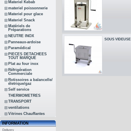
Materiel Kebab
materiel poissonnerie
Materiel pour glace
Materiel Snack
Matériels de
Préparations
NEUTRE INOX
SOUS VIDEUSE 
Panneaux-ardoise
Paramédical
PIECES DETACHEES
TOUT MARQUE
Plat au four inox
Réfrigération
Commerciale
Rotissoires a balancelle/
életrique/gaz
Self service
THERMOMETRES
TRANSPORT
ventilations
Vitrines Chauffantes
INFORMATION
Delivery