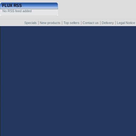
FLUX RSS
No RSS feed added
Specials
New products
Top sellers
Contact us
Delivery
Legal Notice