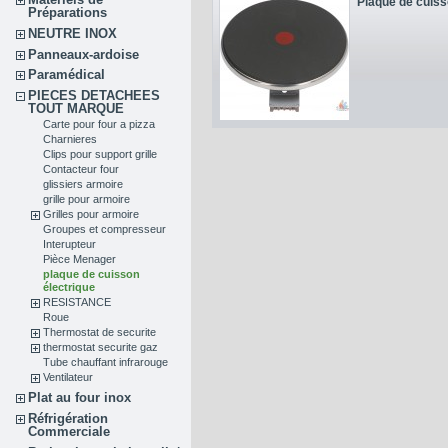
Plaque de cuiss
Préparations
NEUTRE INOX
Panneaux-ardoise
Paramédical
PIECES DETACHEES
TOUT MARQUE
Carte pour four a pizza
Charnieres
Clips pour support grille
Contacteur four
glissiers armoire
grille pour armoire
Grilles pour armoire
Groupes et compresseur
Interupteur
Pièce Menager
plaque de cuisson
électrique
RESISTANCE
Roue
Thermostat de securite
thermostat securite gaz
Tube chauffant infrarouge
Ventilateur
Plat au four inox
Réfrigération
Commerciale