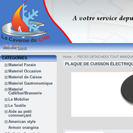
Welcome,
Log in
Home
>
PIECES DETACHEES TOUT MARQU
CATEGORIES
PLAQUE DE CUISSON ÉLECTRIQ
Materiel Forain
Materiel Occasion
Materiel de Caisse
Materiel Gastronomique
Materiel
Café/bar/Brasserie
Le Mobilier
Le Textile
Aide au petit
commerçant
American style
Armoir orangina