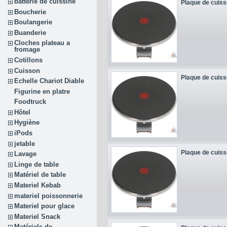
batterie de cuissine
Plaque de cuiss
Boucherie
Boulangerie
Buanderie
Cloches plateau a
fromage
Cotillons
Cuisson
Plaque de cuiss
Echelle Chariot Diable
Figurine en platre
Foodtruck
Hôtel
Hygiène
iPods
jetable
Plaque de cuiss
Lavage
Linge de table
Matériel de table
Materiel Kebab
materiel poissonnerie
Materiel pour glace
Materiel Snack
Matériels de