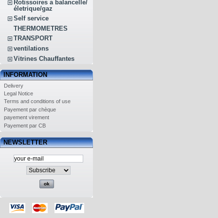
Rotissoires a balancelle/
életrique/gaz
Self service
THERMOMETRES
TRANSPORT
ventilations
Vitrines Chauffantes
INFORMATION
Delivery
Legal Notice
Terms and conditions of use
Payement par chèque
payement virement
Payement par CB
NEWSLETTER