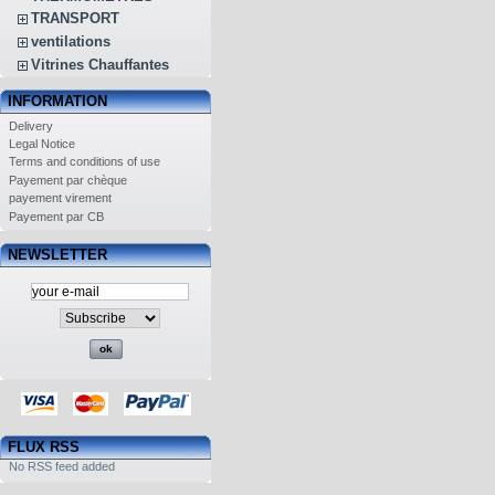
TRANSPORT
ventilations
Vitrines Chauffantes
INFORMATION
Delivery
Legal Notice
Terms and conditions of use
Payement par chèque
payement virement
Payement par CB
NEWSLETTER
FLUX RSS
No RSS feed added