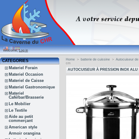
Welcome,
Log in
Home
>
batterie de cuissine
>
Autocuiseur de 
CATEGORIES
cm
Materiel Forain
AUTOCUISEUR À PRESSION INOX ALU 5
Materiel Occasion
Materiel de Caisse
Materiel Gastronomique
Materiel
Café/bar/Brasserie
Le Mobilier
Le Textile
Aide au petit
commerçant
American style
Armoir orangina