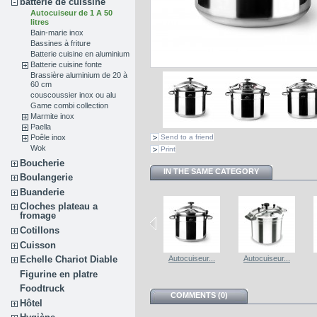
batterie de cuissine
Autocuiseur de 1 A 50
litres
Bain-marie inox
Bassines à friture
Batterie cuisine en aluminium
Batterie cuisine fonte
Brassière aluminium de 20 à
60 cm
couscoussier inox ou alu
Game combi collection
Marmite inox
Paella
Send to a friend
Poêle inox
Wok
Print
Boucherie
IN THE SAME CATEGORY
Boulangerie
Buanderie
Cloches plateau a
fromage
Cotillons
Cuisson
Autocuiseur...
Autocuiseur...
Autocuiseur...
Autocuiseur...
Echelle Chariot Diable
Figurine en platre
Foodtruck
COMMENTS (0)
Hôtel