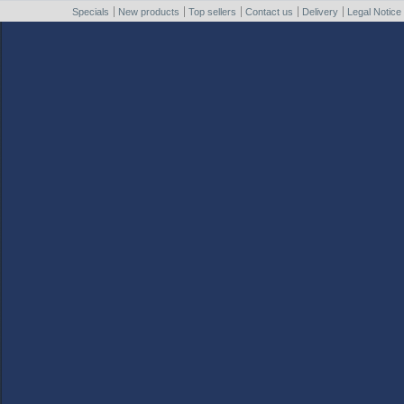
Specials
New products
Top sellers
Contact us
Delivery
Legal Notice