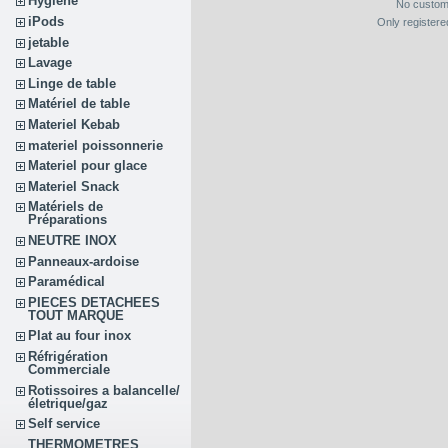
Hygiène
No custom
iPods
Only register
jetable
Lavage
Linge de table
Matériel de table
Materiel Kebab
materiel poissonnerie
Materiel pour glace
Materiel Snack
Matériels de
Préparations
NEUTRE INOX
Panneaux-ardoise
Paramédical
PIECES DETACHEES
TOUT MARQUE
Plat au four inox
Réfrigération
Commerciale
Rotissoires a balancelle/
életrique/gaz
Self service
THERMOMETRES