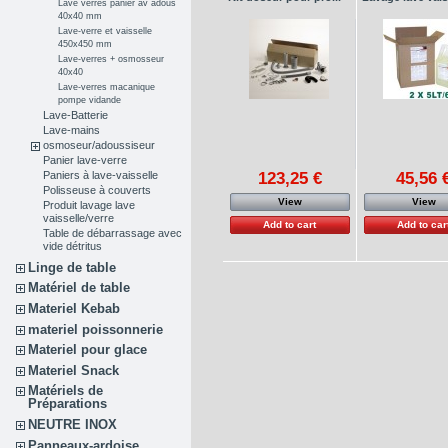
Lave verres panier av adous
40x40 mm
Lave-verre et vaisselle
450x450 mm
Lave-verres + osmosseur
40x40
Lave-verres macanique
pompe vidande
Lave-Batterie
Lave-mains
osmoseur/adoussiseur
Panier lave-verre
123,25 €
45,56 
Paniers à lave-vaisselle
Polisseuse à couverts
View
View
Produit lavage lave
vaisselle/verre
Add to cart
Add to car
Table de débarrassage avec
vide détritus
Linge de table
Matériel de table
Materiel Kebab
materiel poissonnerie
Materiel pour glace
Materiel Snack
Matériels de
Préparations
NEUTRE INOX
Panneaux-ardoise