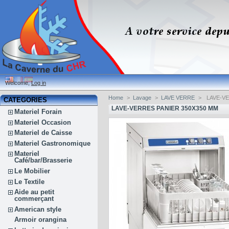
Welcome,
Log in
Home
>
Lavage
>
LAVE VERRE
>
LAVE-VE
CATEGORIES
LAVE-VERRES PANIER 350X350 MM
Materiel Forain
Materiel Occasion
Materiel de Caisse
Materiel Gastronomique
Materiel
Café/bar/Brasserie
Le Mobilier
Le Textile
Aide au petit
commerçant
American style
Armoir orangina