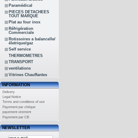
Paramédical
PIECES DETACHEES
TOUT MARQUE
Plat au four inox
Réfrigération
Commerciale
Rotissoires a balancelle/
életrique/gaz
Self service
THERMOMETRES
TRANSPORT
ventilations
Vitrines Chauffantes
INFORMATION
Delivery
Legal Notice
Terms and conditions of use
Payement par chèque
payement virement
Payement par CB
NEWSLETTER