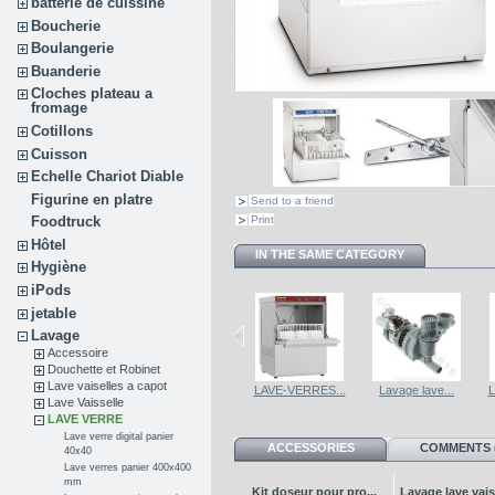
batterie de cuissine
Boucherie
Boulangerie
Buanderie
Cloches plateau a
fromage
Cotillons
Cuisson
Echelle Chariot Diable
Figurine en platre
Send to a friend
Print
Foodtruck
Hôtel
IN THE SAME CATEGORY
Hygiène
iPods
jetable
Lavage
Accessoire
Douchette et Robinet
Lave vaiselles a capot
LAVE-VERRES...
LAVE-VERRES...
LAVE-VERRES...
Lavage lave...
L
Lave Vaisselle
LAVE VERRE
Lave verre digital panier
ACCESSORIES
COMMENTS (
40x40
Lave verres panier 400x400
mm
Kit doseur pour pro...
Lavage lave vaiss