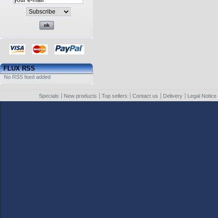
FLUX RSS
No RSS feed added
Specials
New products
Top sellers
Contact us
Delivery
Legal Notice