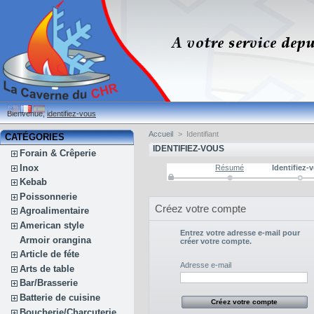
Bienvenue,
identifiez-vous
Accueil
>
Identifiant
CATÉGORIES
IDENTIFIEZ-VOUS
Forain & Crêperie
Inox
Résumé
Identifiez-
Kebab
Poissonnerie
Créez votre compte
Agroalimentaire
American style
Entrez votre adresse e-mail pour
Armoir orangina
créer votre compte.
Article de féte
Adresse e-mail
Arts de table
Bar/Brasserie
Batterie de cuisine
Boucherie/Charcuterie