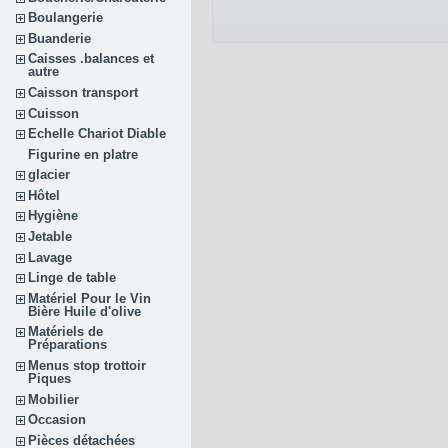
Boulangerie
Buanderie
Caisses .balances et
autre
Caisson transport
Cuisson
Echelle Chariot Diable
Figurine en platre
glacier
Hôtel
Hygiène
Jetable
Lavage
Linge de table
Matériel Pour le Vin
Bière Huile d'olive
Matériels de
Préparations
Menus stop trottoir
Piques
Mobilier
Occasion
Pièces détachées