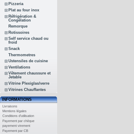
Pizzeria
Plat au four inox
Réfrigération &
Congélation
Remorque
Rotissoires
Self service chaud ou
froid
Snack
Thermometres
Ustensiles de cuisine
Ventilations
Vêtement chaussure et
Jetable
Vitrine Plexiglas/verre
Vitrines Chauffantes
INFORMATIONS
Livraisons
Mentions légales
Conditions d'utilisation
Payement par chèque
payement virement
Payement par CB