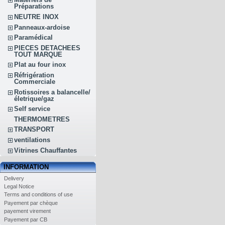
Préparations
NEUTRE INOX
Panneaux-ardoise
Paramédical
PIECES DETACHEES
TOUT MARQUE
Plat au four inox
Réfrigération
Commerciale
Rotissoires a balancelle/
életrique/gaz
Self service
THERMOMETRES
TRANSPORT
ventilations
Vitrines Chauffantes
INFORMATION
Delivery
Legal Notice
Terms and conditions of use
Payement par chèque
payement virement
Payement par CB