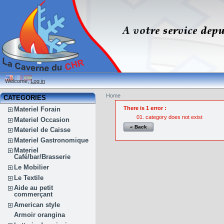
Welcome,
Log in
Home
CATEGORIES
There is 1 error :
Materiel Forain
category does not exist
Materiel Occasion
« Back
Materiel de Caisse
Materiel Gastronomique
Materiel
Café/bar/Brasserie
Le Mobilier
Le Textile
Aide au petit
commerçant
American style
Armoir orangina