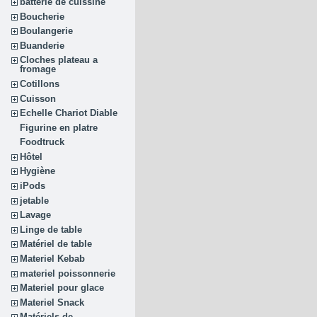
batterie de cuissine
Boucherie
Boulangerie
Buanderie
Cloches plateau a
fromage
Cotillons
Cuisson
Echelle Chariot Diable
Figurine en platre
Foodtruck
Hôtel
Hygiène
iPods
jetable
Lavage
Linge de table
Matériel de table
Materiel Kebab
materiel poissonnerie
Materiel pour glace
Materiel Snack
Matériels de