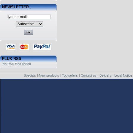
NEWSLETTER
FLUX RSS
No RSS feed added
Specials
New products
Top sellers
Contact us
Delivery
Legal Notice