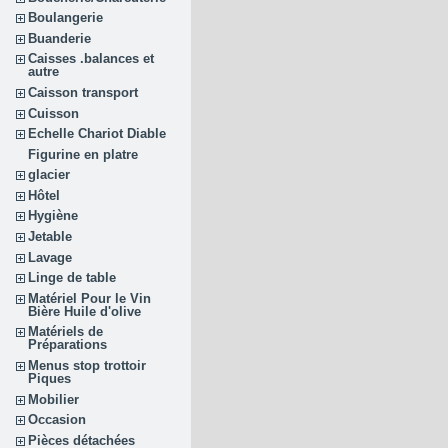
Boulangerie
Buanderie
Caisses .balances et
autre
Caisson transport
Cuisson
Echelle Chariot Diable
Figurine en platre
glacier
Hôtel
Hygiène
Jetable
Lavage
Linge de table
Matériel Pour le Vin
Bière Huile d'olive
Matériels de
Préparations
Menus stop trottoir
Piques
Mobilier
Occasion
Pièces détachées