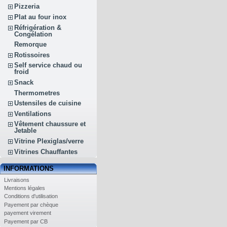
Pizzeria
Plat au four inox
Réfrigération &
Congélation
Remorque
Rotissoires
Self service chaud ou
froid
Snack
Thermometres
Ustensiles de cuisine
Ventilations
Vêtement chaussure et
Jetable
Vitrine Plexiglas/verre
Vitrines Chauffantes
INFORMATIONS
Livraisons
Mentions légales
Conditions d'utilisation
Payement par chèque
payement virement
Payement par CB