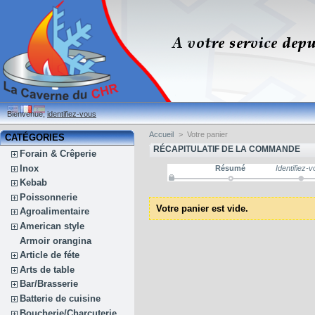
Bienvenue,
identifiez-vous
Accueil
>
Votre panier
CATÉGORIES
RÉCAPITULATIF DE LA COMMANDE
Forain & Crêperie
Inox
Résumé
Identifiez-
Kebab
Poissonnerie
Votre panier est vide.
Agroalimentaire
American style
Armoir orangina
Article de féte
Arts de table
Bar/Brasserie
Batterie de cuisine
Boucherie/Charcuterie