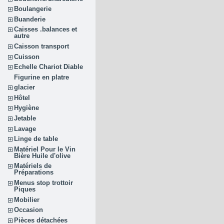
Boulangerie
Buanderie
Caisses .balances et
autre
Caisson transport
Cuisson
Echelle Chariot Diable
Figurine en platre
glacier
Hôtel
Hygiène
Jetable
Lavage
Linge de table
Matériel Pour le Vin
Bière Huile d'olive
Matériels de
Préparations
Menus stop trottoir
Piques
Mobilier
Occasion
Pièces détachées