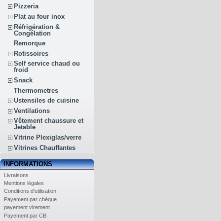
Pizzeria
Plat au four inox
Réfrigération &
Congélation
Remorque
Rotissoires
Self service chaud ou
froid
Snack
Thermometres
Ustensiles de cuisine
Ventilations
Vêtement chaussure et
Jetable
Vitrine Plexiglas/verre
Vitrines Chauffantes
INFORMATIONS
Livraisons
Mentions légales
Conditions d'utilisation
Payement par chèque
payement virement
Payement par CB