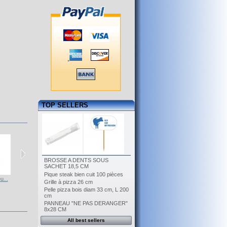
TOP SELLERS
BROSSE A DENTS SOUS
SACHET 18,5 CM
Pique steak bien cuit 100 pièces
u...
Réfrigérateu...
Réfrigérateu...
Armoire cave...
Grille à pizza 26 cm
Pelle pizza bois diam 33 cm, L 200
cm
PANNEAU "NE PAS DERANGER"
8x28 CM
All best sellers