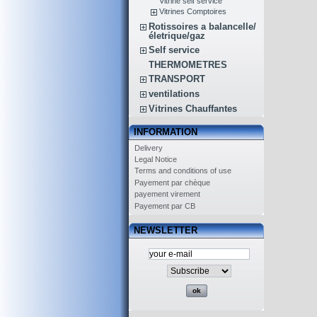
Vitrine self service
Vitrines Comptoires
Rotissoires a balancelle/
életrique/gaz
Self service
THERMOMETRES
TRANSPORT
ventilations
Vitrines Chauffantes
INFORMATION
Delivery
Legal Notice
Terms and conditions of use
Payement par chèque
payement virement
Payement par CB
NEWSLETTER