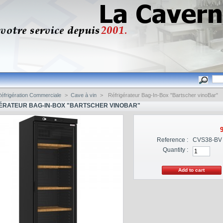
éfrigération Commerciale
>
Cave à vin
>
Réfrigérateur Bag-In-Box "Bartscher vinoBar"
ÉRATEUR BAG-IN-BOX "BARTSCHER VINOBAR"
9
Reference :
CVS38-BV
Quantity :