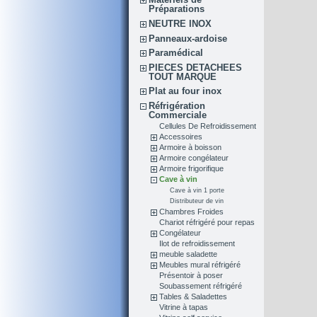
Préparations
NEUTRE INOX
Panneaux-ardoise
Paramédical
PIECES DETACHEES
TOUT MARQUE
Plat au four inox
Réfrigération
Commerciale
Cellules De Refroidissement
Accessoires
Armoire à boisson
Armoire congélateur
Armoire frigorifique
Cave à vin
Cave à vin 1 porte
Distributeur de vin
Chambres Froides
Chariot réfrigéré pour repas
Congélateur
Ilot de refroidissement
meuble saladette
Meubles mural réfrigéré
Présentoir à poser
Soubassement réfrigéré
Tables & Saladettes
Vitrine à tapas