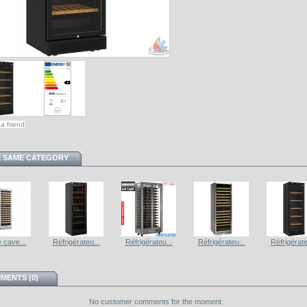
a friend
E SAME CATEGORY
e cave...
Réfrigérateu...
Réfrigérateu...
Réfrigérateu...
Réfrigérate
MENTS (0)
No customer comments for the moment.