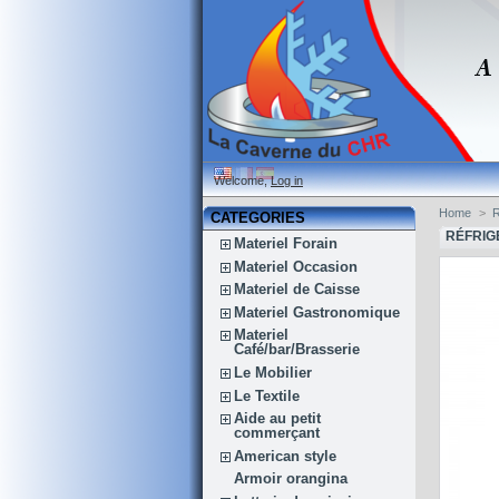
Welcome,
Log in
Home
>
R
CATEGORIES
RÉFRIG
Materiel Forain
Materiel Occasion
Materiel de Caisse
Materiel Gastronomique
Materiel
Café/bar/Brasserie
Le Mobilier
Le Textile
Aide au petit
commerçant
American style
Armoir orangina