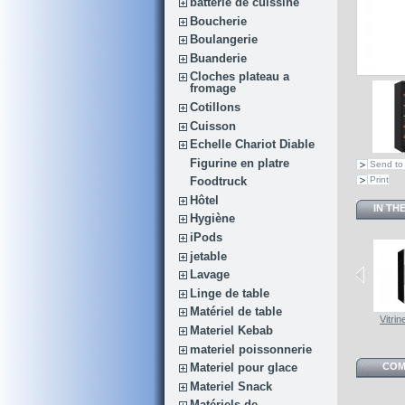
batterie de cuissine
Boucherie
Boulangerie
Buanderie
Cloches plateau a
fromage
Cotillons
Cuisson
Echelle Chariot Diable
Figurine en platre
Send to 
Print
Foodtruck
Hôtel
IN TH
Hygiène
iPods
jetable
Lavage
Linge de table
Matériel de table
Armoire cave...
Armoire cave...
Vitrine cave...
Vitrin
Materiel Kebab
materiel poissonnerie
COM
Materiel pour glace
Materiel Snack
Matériels de