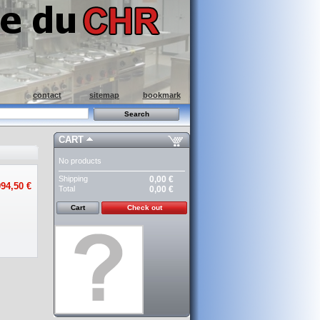
contact
sitemap
bookmark
CART
No products
Shipping
0,00 €
94,50 €
Total
0,00 €
Cart
Check out